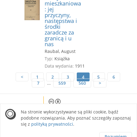
mieszkaniowa
: jej
przyczyny,
następstwa i
środki
zaradcze za
granicą i u
nas
Raubal, August
Typ:
Książka
Data wydania:
1911
<
1
2
3
4
5
6
7
...
559
560
>
Except where otherwise noted, content on this
Na stronie wykorzystywane są pliki cookie, bądź
site is licensed under a Creative Commons
Attribution 4.0 International license.
podobne rozwiązania. Aby poznać szczegóły zapoznaj
się z
polityką prywatności
.
Rozumiem