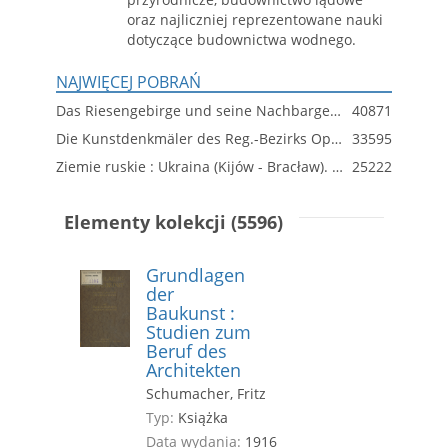
oraz najliczniej reprezentowane nauki
dotyczące budownictwa wodnego.
NAJWIĘCEJ POBRAŃ
Das Riesengebirge und seine Nachbargebirge
40871
Die Kunstdenkmäler des Reg.-Bezirks Oppeln
33595
Ziemie ruskie : Ukraina (Kijów - Bracław). Dział 1
25222
Elementy kolekcji (5596)
Grundlagen
der
Baukunst :
Studien zum
Beruf des
Architekten
Schumacher, Fritz
Typ:
Książka
Data wydania:
1916