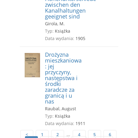
zwischen den
Kanalhaltungen
geeignet sind
Girola, M.
Typ:
Książka
Data wydania:
1905
Drożyzna
mieszkaniowa
: jej
przyczyny,
następstwa i
środki
zaradcze za
granicą i u
nas
Raubal, August
Typ:
Książka
Data wydania:
1911
<
1
2
...
4
5
6