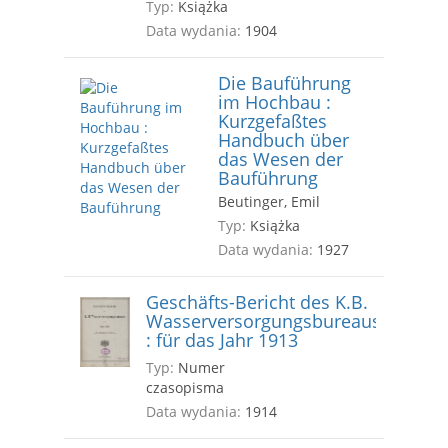
Typ:
Książka
Data wydania:
1904
Die Bauführung
im Hochbau :
Kurzgefaßtes
Handbuch über
das Wesen der
Bauführung
Beutinger, Emil
Typ:
Książka
Data wydania:
1927
Geschäfts-Bericht des K.B.
Wasserversorgungsbureaus
: für das Jahr 1913
Typ:
Numer
czasopisma
Data wydania:
1914