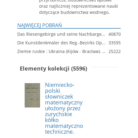
oraz najliczniej reprezentowane nauki
dotyczące budownictwa wodnego.
NAJWIĘCEJ POBRAŃ
Das Riesengebirge und seine Nachbargebirge
40870
Die Kunstdenkmäler des Reg.-Bezirks Oppeln
33595
Ziemie ruskie : Ukraina (Kijów - Bracław). Dział 1
25222
Elementy kolekcji (5596)
Niemiecko-
polski
słowniczek
matematyczny
ułożony przez
zurychskie
kółko
matematyczno
techniczne.