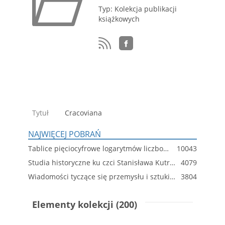
Typ: Kolekcja publikacji
książkowych
Tytuł
Cracoviana
NAJWIĘCEJ POBRAŃ
Tablice pięciocyfrowe logarytmów liczbowych, wartości funkcyi trygonometrycznych i logarytmów tych funkcyi : do użytku szkolnego
10043
Studia historyczne ku czci Stanisława Kutrzeby. T. 1.
4079
Wiadomości tyczące się przemysłu i sztuki w dawnej Polsce
3804
Elementy kolekcji (200)