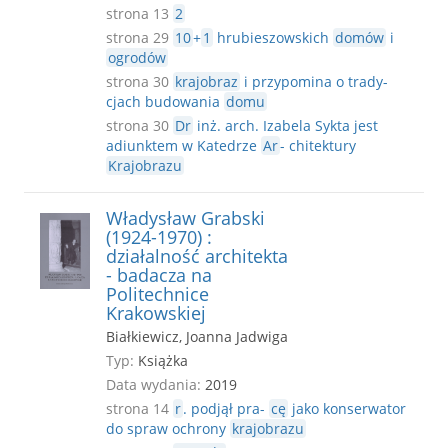
strona 13
2
strona 29
10
+
1
hrubieszowskich
domów
i
ogrodów
strona 30
krajobraz
i przypomina o trady-
cjach budowania
domu
strona 30
Dr
inż. arch. Izabela Sykta jest
adiunktem w Katedrze
Ar
- chitektury
Krajobrazu
Władysław Grabski
(1924-1970) :
działalność architekta
- badacza na
Politechnice
Krakowskiej
Białkiewicz, Joanna Jadwiga
Typ:
Książka
Data wydania:
2019
strona 14
r
. podjął pra-
cę
jako konserwator
do spraw ochrony
krajobrazu