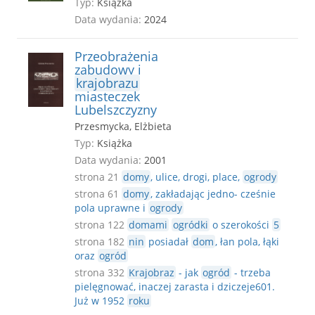
Typ:
Książka
Data wydania:
2024
Przeobrażenia
zabudowy i
krajobrazu
miasteczek
Lubelszczyzny
Przesmycka, Elżbieta
Typ:
Książka
Data wydania:
2001
strona 21
domy
, ulice, drogi, place,
ogrody
strona 61
domy
, zakładając jedno- cześnie
pola uprawne i
ogrody
strona 122
domami
ogródki
o szerokości
5
strona 182
nin
posiadał
dom
, łan pola, łąki
oraz
ogród
strona 332
Krajobraz
- jak
ogród
- trzeba
pielęgnować, inaczej zarasta i dziczeje601.
Już w 1952
roku