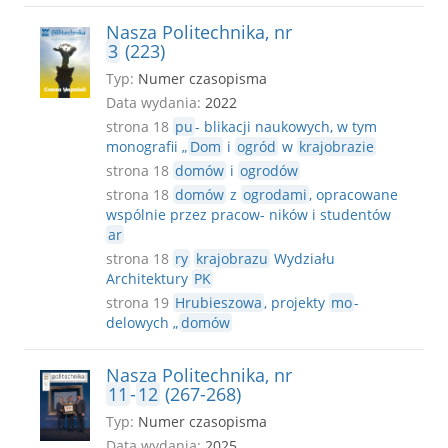
Nasza Politechnika, nr
3
(223)
Typ:
Numer czasopisma
Data wydania:
2022
strona 18
pu
- blikacji naukowych, w tym
monografii „
Dom
i
ogród
w
krajobrazie
strona 18
domów
i
ogrodów
strona 18
domów
z
ogrodami
, opracowane
wspólnie przez pracow- ników i studentów
ar
strona 18
ry
krajobrazu
Wydziału
Architektury
PK
strona 19
Hrubieszowa
, projekty
mo
-
delowych „
domów
Nasza Politechnika, nr
11
-
12
(267-268)
Typ:
Numer czasopisma
Data wydania:
2025