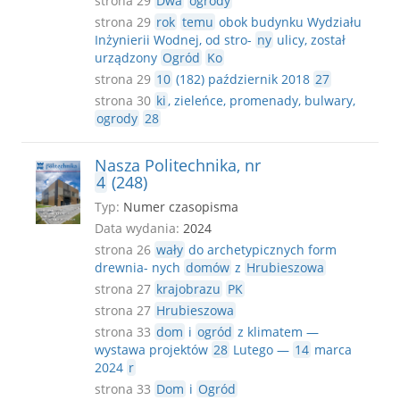
strona 29
Dwa
ogrody
strona 29
rok
temu
obok budynku Wydziału
Inżynierii Wodnej, od stro-
ny
ulicy, został
urządzony
Ogród
Ko
strona 29
10
(182) październik 2018
27
strona 30
ki
, zieleńce, promenady, bulwary,
ogrody
28
Nasza Politechnika, nr
4
(248)
Typ:
Numer czasopisma
Data wydania:
2024
strona 26
wały
do archetypicznych form
drewnia- nych
domów
z
Hrubieszowa
strona 27
krajobrazu
PK
strona 27
Hrubieszowa
strona 33
dom
i
ogród
z klimatem —
wystawa projektów
28
Lutego —
14
marca
2024
r
strona 33
Dom
i
Ogród