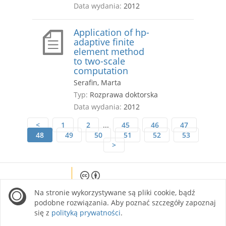
Data wydania:
2012
Application of hp-
adaptive finite
element method
to two-scale
computation
Serafin, Marta
Typ:
Rozprawa doktorska
Data wydania:
2012
<
1
2
...
45
46
47
48
49
50
51
52
53
>
Except where otherwise noted, content on this
Na stronie wykorzystywane są pliki cookie, bądź
site is licensed under a Creative Commons
Attribution 4.0 International license.
podobne rozwiązania. Aby poznać szczegóły zapoznaj
się z
polityką prywatności
.