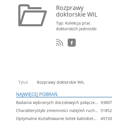
Rozprawy
doktorskie WIL
Typ: Kolekcja prac
doktorskich jednostki
Tytuł
Rozprawy doktorskie WIL
NAJWIĘCEJ POBRAŃ
Badania wybranych doczołowych połączeń śrubowych z imperfekcjami
93807
Charakterystyki zmienności natężeń ruchu i ich wpływ na eksploatację wybranych obiektów drogowych
51852
Optymalne kształtowanie belek kablobetonowych
49720