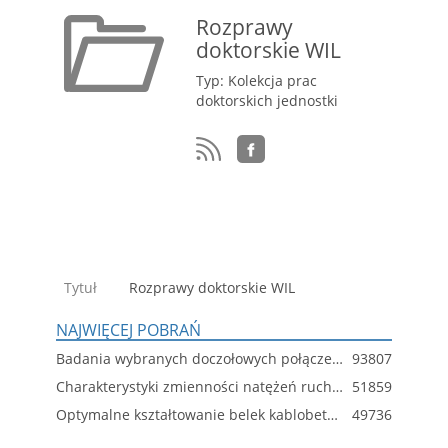
Rozprawy
doktorskie WIL
Typ: Kolekcja prac
doktorskich jednostki
Tytuł
Rozprawy doktorskie WIL
NAJWIĘCEJ POBRAŃ
Badania wybranych doczołowych połączeń śrubowych z imperfekcjami
93807
Charakterystyki zmienności natężeń ruchu i ich wpływ na eksploatację wybranych obiektów drogowych
51859
Optymalne kształtowanie belek kablobetonowych
49736