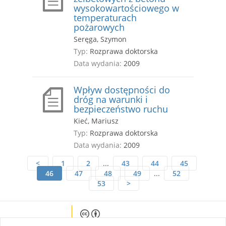
wysokowartościowego w
temperaturach
pożarowych
Seręga, Szymon
Typ:
Rozprawa doktorska
Data wydania:
2009
Wpływ dostępności do
dróg na warunki i
bezpieczeństwo ruchu
Kieć, Mariusz
Typ:
Rozprawa doktorska
Data wydania:
2009
<
1
2
...
43
44
45
46
47
48
49
...
52
53
>
Except where otherwise noted, content on this