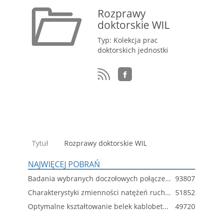
Rozprawy
doktorskie WIL
Typ: Kolekcja prac
doktorskich jednostki
Tytuł
Rozprawy doktorskie WIL
NAJWIĘCEJ POBRAŃ
Badania wybranych doczołowych połączeń śrubowych z imperfekcjami
93807
Charakterystyki zmienności natężeń ruchu i ich wpływ na eksploatację wybranych obiektów drogowych
51852
Optymalne kształtowanie belek kablobetonowych
49720