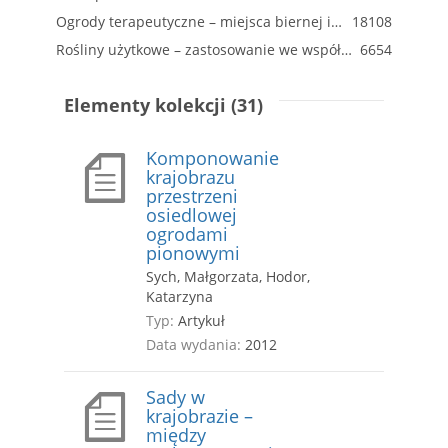
Ogrody terapeutyczne – miejsca biernej i czynnej „zielonej terapii”
18108
Rośliny użytkowe – zastosowanie we współczesnej architekturze krajobrazu
6654
Elementy kolekcji (31)
Komponowanie
krajobrazu
przestrzeni
osiedlowej
ogrodami
pionowymi
Sych, Małgorzata, Hodor,
Katarzyna
Typ:
Artykuł
Data wydania:
2012
Sady w
krajobrazie –
między