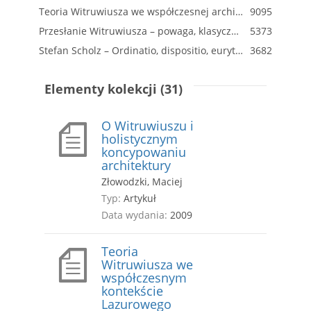
Teoria Witruwiusza we współczesnej architekturze XXI wieku
9095
Przesłanie Witruwiusza – powaga, klasyczność, minimalizm
5373
Stefan Scholz – Ordinatio, dispositio, eurythmia, symmetria, decor, distributio... versus komponować, konstruować, wynaleźć..., czyli nie ma nic do wynalezienia, wszystko można znowu znaleźć!
3682
Elementy kolekcji (31)
O Witruwiuszu i
holistycznym
koncypowaniu
architektury
Złowodzki, Maciej
Typ:
Artykuł
Data wydania:
2009
Teoria
Witruwiusza we
współczesnym
kontekście
Lazurowego