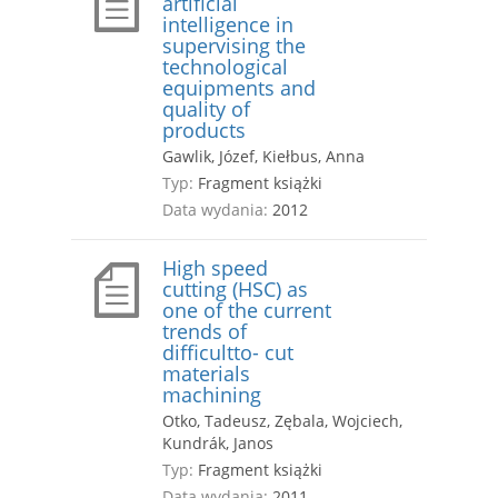
artificial
intelligence in
supervising the
technological
equipments and
quality of
products
Gawlik, Józef, Kiełbus, Anna
Typ:
Fragment książki
Data wydania:
2012
High speed
cutting (HSC) as
one of the current
trends of
difficultto- cut
materials
machining
Otko, Tadeusz, Zębala, Wojciech,
Kundrák, Janos
Typ:
Fragment książki
Data wydania:
2011