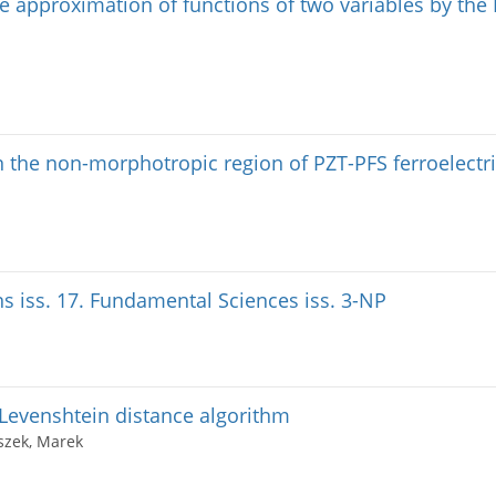
he approximation of functions of two variables by the 
n the non-morphotropic region of PZT-PFS ferroelectr
s iss. 17. Fundamental Sciences iss. 3-NP
e Levenshtein distance algorithm
szek, Marek