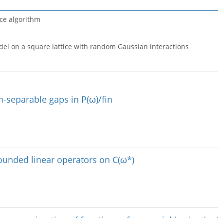
nce algorithm
del on a square lattice with random Gaussian interactions
separable gaps in P(ω)/fin
unded linear operators on C(ω*)