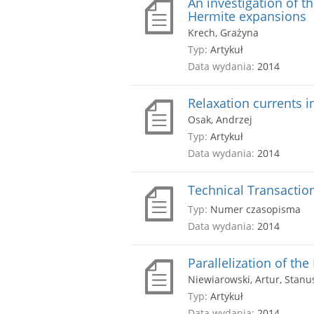
An investigation of t
Hermite expansions
Krech, Grażyna
Typ:
Artykuł
Data wydania:
2014
Relaxation currents i
Osak, Andrzej
Typ:
Artykuł
Data wydania:
2014
Technical Transaction
Typ:
Numer czasopisma
Data wydania:
2014
Parallelization of th
Niewiarowski, Artur, Stanu
Typ:
Artykuł
Data wydania:
2014