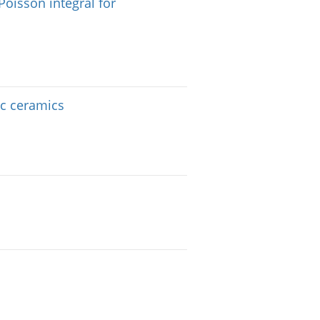
Poisson integral for
ic ceramics