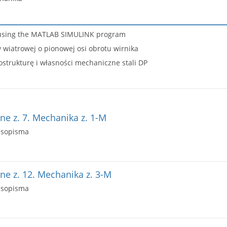
m using the MATLAB SIMULINK program
wiatrowej o pionowej osi obrotu wirnika
trukturę i własności mechaniczne stali DP
e z. 7. Mechanika z. 1-M
asopisma
e z. 12. Mechanika z. 3-M
asopisma