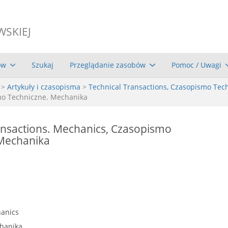
WSKIEJ
ów
Szukaj
Przeglądanie zasobów
Pomoc / Uwagi
>
Artykuły i czasopisma
>
Technical Transactions, Czasopismo Tec
smo Techniczne. Mechanika
ansactions. Mechanics, Czasopismo
 Mechanika
hanics
hanika