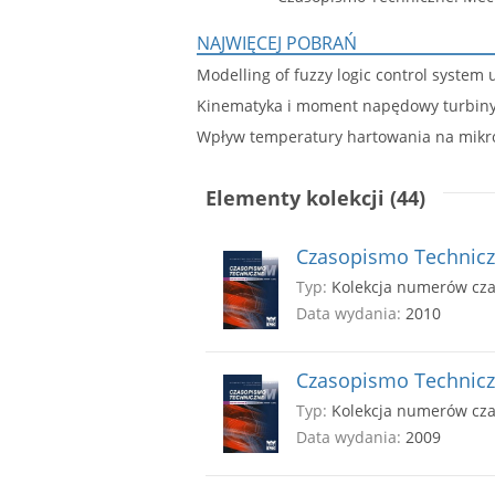
NAJWIĘCEJ POBRAŃ
Modelling of fuzzy logic control syste
Kinematyka i moment napędowy turbiny 
Wpływ temperatury hartowania na mikros
Elementy kolekcji (44)
Czasopismo Techniczn
Typ:
Kolekcja numerów cz
Data wydania:
2010
Czasopismo Techniczn
Typ:
Kolekcja numerów cz
Data wydania:
2009