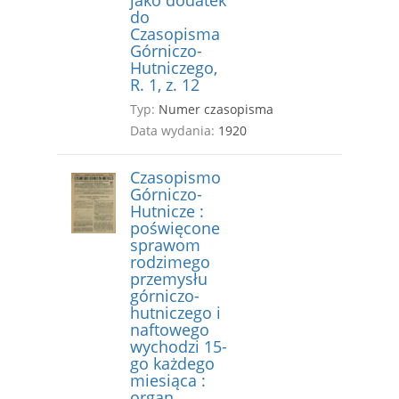
jako dodatek
do
Czasopisma
Górniczo-
Hutniczego,
R. 1, z. 12
Typ:
Numer czasopisma
Data wydania:
1920
Czasopismo
Górniczo-
Hutnicze :
poświęcone
sprawom
rodzimego
przemysłu
górniczo-
hutniczego i
naftowego
wychodzi 15-
go każdego
miesiąca :
organ