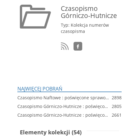
Czasopismo
Górniczo-Hutnicze
Typ: Kolekcja numerów
czasopisma
NAJWIĘCEJ POBRAŃ
Czasopismo Naftowe : poświęcone sprawom rodzimego przemysłu naftowego wychodzi 1-go i 15-go każdego miesiąca jako dodatek do Czasopisma Górniczo-Hutniczego, R. 1, z. 11
2898
Czasopismo Górniczo-Hutnicze : poświęcone sprawom rodzimego przemysłu górniczo-hutniczego i naftowego wychodzi 15-go każdego miesiąca : organ „Związku Górników i Hutników Polskich”, R. 5, z. 5
2805
Czasopismo Górniczo-Hutnicze : poświęcone sprawom rodzimego przemysłu górniczo-hutniczego wychodzi co miesiąc w Krakowie, R. 1, z. 2
2661
Elementy kolekcji (54)