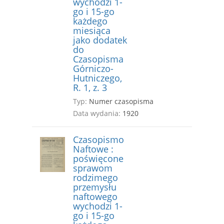
wychodzi 1-
go i 15-go
każdego
miesiąca
jako dodatek
do
Czasopisma
Górniczo-
Hutniczego,
R. 1, z. 3
Typ:
Numer czasopisma
Data wydania:
1920
Czasopismo
Naftowe :
poświęcone
sprawom
rodzimego
przemysłu
naftowego
wychodzi 1-
go i 15-go