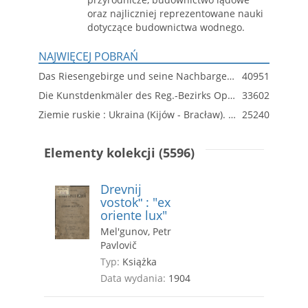
oraz najliczniej reprezentowane nauki
dotyczące budownictwa wodnego.
NAJWIĘCEJ POBRAŃ
Das Riesengebirge und seine Nachbargebirge
40951
Die Kunstdenkmäler des Reg.-Bezirks Oppeln
33602
Ziemie ruskie : Ukraina (Kijów - Bracław). Dział 1
25240
Elementy kolekcji (5596)
Drevnij
vostokʺ : "ex
oriente lux"
Mel'gunov, Petr
Pavlovič
Typ:
Książka
Data wydania:
1904