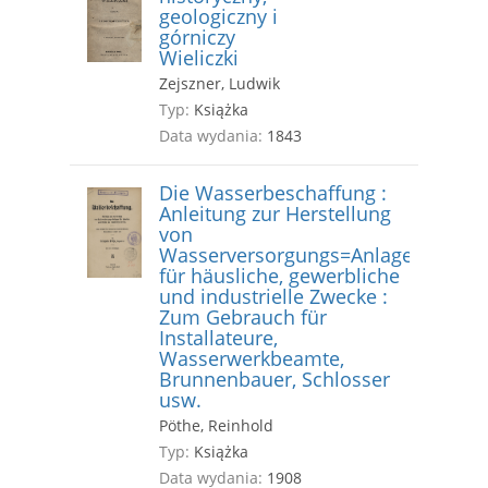
geologiczny i
górniczy
Wieliczki
Zejszner, Ludwik
Typ:
Książka
Data wydania:
1843
Die Wasserbeschaffung :
Anleitung zur Herstellung
von
Wasserversorgungs=Anlagen
für häusliche, gewerbliche
und industrielle Zwecke :
Zum Gebrauch für
Installateure,
Wasserwerkbeamte,
Brunnenbauer, Schlosser
usw.
Pöthe, Reinhold
Typ:
Książka
Data wydania:
1908