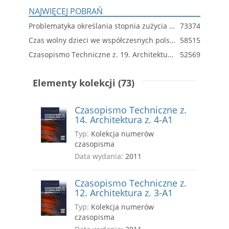
NAJWIĘCEJ POBRAŃ
Problematyka określania stopnia zużycia technicznego budynków wielkopłytowych
73374
Czas wolny dzieci we współczesnych polskich miastach. Wprowadzenie do poszukiwań optymalnych rozwiązań przestrzennych
58515
Czasopismo Techniczne z. 19. Architektura z. 6-A
52569
Elementy kolekcji (73)
Czasopismo Techniczne z.
14. Architektura z. 4-A1
Typ:
Kolekcja numerów
czasopisma
Data wydania:
2011
Czasopismo Techniczne z.
12. Architektura z. 3-A1
Typ:
Kolekcja numerów
czasopisma