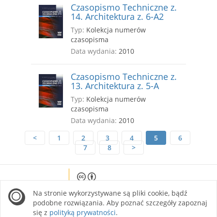
Czasopismo Techniczne z.
14. Architektura z. 6-A2
Typ:
Kolekcja numerów
czasopisma
Data wydania:
2010
Czasopismo Techniczne z.
13. Architektura z. 5-A
Typ:
Kolekcja numerów
czasopisma
Data wydania:
2010
<
1
2
3
4
5
6
7
8
>
Except where otherwise noted, content on this
Na stronie wykorzystywane są pliki cookie, bądź
site is licensed under a Creative Commons
Attribution 4.0 International license.
podobne rozwiązania. Aby poznać szczegóły zapoznaj
się z
polityką prywatności
.