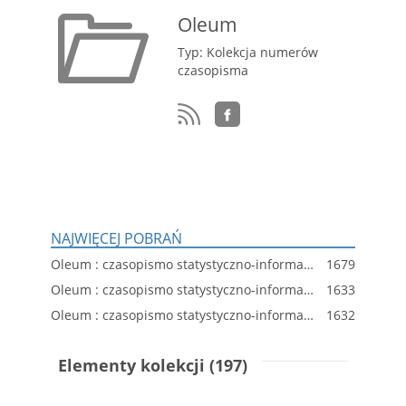
Oleum
Typ: Kolekcja numerów
czasopisma
NAJWIĘCEJ POBRAŃ
Oleum : czasopismo statystyczno-informacyjne dla spraw przemysłu oleju skalnego w Polsce, R. 5, nr 201
1679
Oleum : czasopismo statystyczno-informacyjne dla spraw przemysłu oleju skalnego w Polsce, R. 4, nr 171
1633
Oleum : czasopismo statystyczno-informacyjne dla spraw przemysłu oleju skalnego w Polsce, R. 5, nr 197
1632
Elementy kolekcji (197)