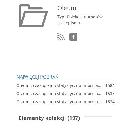
Oleum
Typ: Kolekcja numerów
czasopisma
NAJWIĘCEJ POBRAŃ
Oleum : czasopismo statystyczno-informacyjne dla spraw przemysłu oleju skalnego w Polsce, R. 5, nr 201
1684
Oleum : czasopismo statystyczno-informacyjne dla spraw przemysłu oleju skalnego w Polsce, R. 4, nr 171
1635
Oleum : czasopismo statystyczno-informacyjne dla spraw przemysłu oleju skalnego w Polsce, R. 5, nr 197
1634
Elementy kolekcji (197)