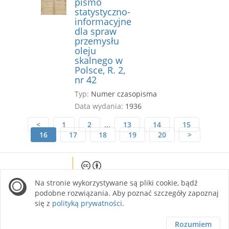
pismo
statystyczno-
informacyjne
dla spraw
przemysłu
oleju
skalnego w
Polsce, R. 2,
nr 42
Typ:
Numer czasopisma
Data wydania:
1936
<
1
2
...
13
14
15
16
17
18
19
20
>
Except where otherwise noted, content on this
Na stronie wykorzystywane są pliki cookie, bądź
site is licensed under a Creative Commons
Attribution 4.0 International license.
podobne rozwiązania. Aby poznać szczegóły zapoznaj
się z
polityką prywatności
.
Rozumiem