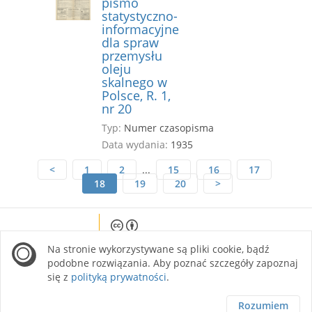
pismo
statystyczno-
informacyjne
dla spraw
przemysłu
oleju
skalnego w
Polsce, R. 1,
nr 20
Typ:
Numer czasopisma
Data wydania:
1935
<
1
2
...
15
16
17
18
19
20
>
Except where otherwise noted, content on this
Na stronie wykorzystywane są pliki cookie, bądź
site is licensed under a Creative Commons
Attribution 4.0 International license.
podobne rozwiązania. Aby poznać szczegóły zapoznaj
się z
polityką prywatności
.
Rozumiem