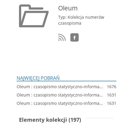
Oleum
Typ: Kolekcja numerów
czasopisma
NAJWIĘCEJ POBRAŃ
Oleum : czasopismo statystyczno-informacyjne dla spraw przemysłu oleju skalnego w Polsce, R. 5, nr 201
1676
Oleum : czasopismo statystyczno-informacyjne dla spraw przemysłu oleju skalnego w Polsce, R. 5, nr 197
1631
Oleum : czasopismo statystyczno-informacyjne dla spraw przemysłu oleju skalnego w Polsce, R. 4, nr 171
1631
Elementy kolekcji (197)